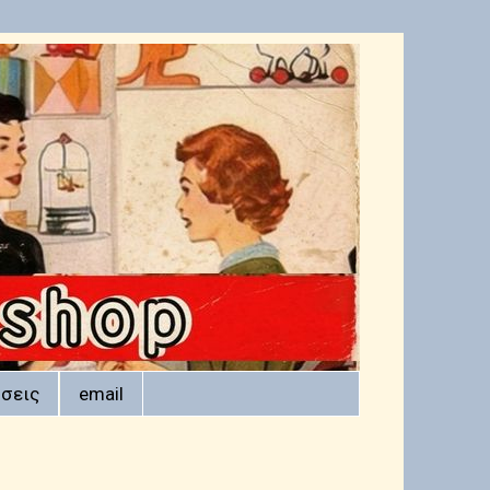
σεις
email