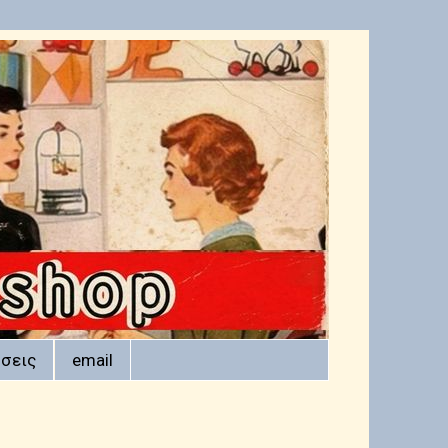
σεις
email