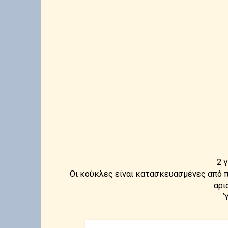
2 
Οι κούκλες είναι κατασκευασμένες από π
αρι
Ύ