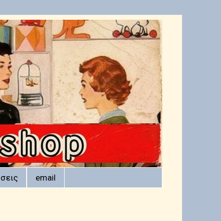
σεις
email