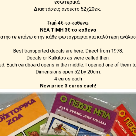
εσωτερικά.
Διαστάσεις ανοικτό 52χ20εκ.
Τιμή 4€ το καθένα.
ΝΕΑ ΤΙΜΗ 3€ το καθένα
ατήστε επάνω στην κάθε φωτογραφία για καλύτερη ανάλυσ
Best transported decals are here. Direct from 1978.
Decals or Kalkitos as were called then.
d. Each cardboard opens in the middle. I opened one of them to un
Dimensions open 52 by 20cm.
4 euros each
New price 3 euros each!