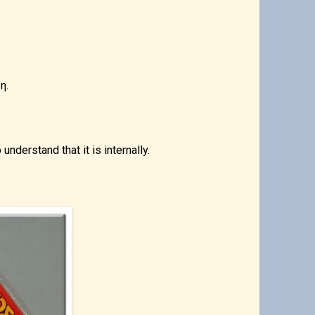
η.
derstand that it is internally.