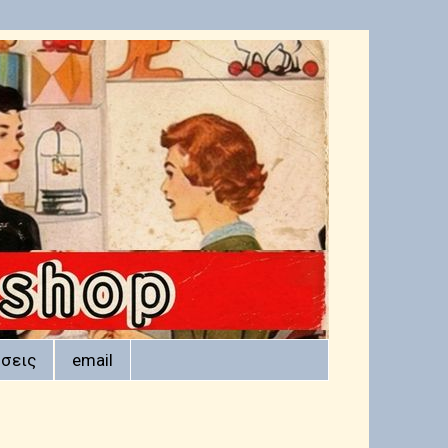
σεις
email