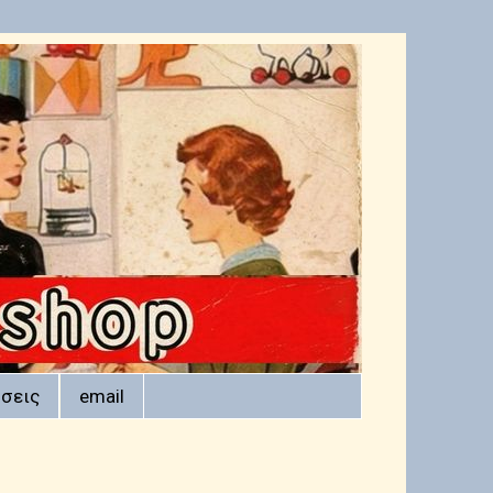
σεις
email